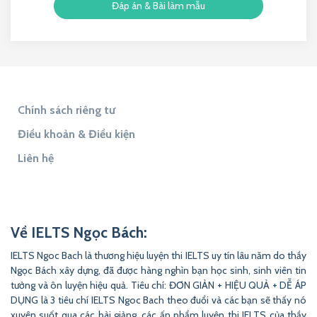
Đáp án & Bài làm mẫu
Chính sách riêng tư
Điều khoản & Điều kiện
Liên hệ
Tìm đáp án
Tìm Đề Thi
9to5Answer
Lịch Âm 365
9to5Science
Về IELTS Ngọc Bách:
IELTS Ngoc Bach là thương hiệu luyện thi IELTS uy tín lâu năm do thầy
Ngọc Bách xây dựng, đã được hàng nghìn bạn học sinh, sinh viên tin
tưởng và ôn luyện hiệu quả. Tiêu chí: ĐƠN GIẢN + HIỆU QUẢ + DỄ ÁP
DỤNG là 3 tiêu chí IELTS Ngoc Bach theo đuổi và các bạn sẽ thấy nó
xuyên suốt qua các bài giảng, các ấn phẩm luyện thi IELTS của thầy