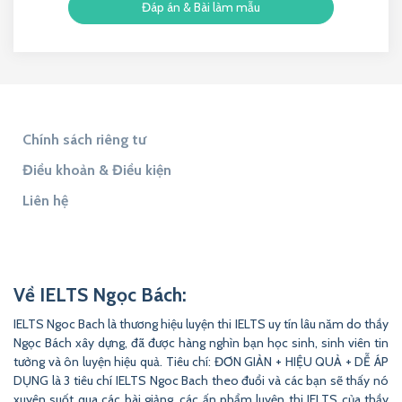
Đáp án & Bài làm mẫu
Chính sách riêng tư
Điều khoản & Điều kiện
Liên hệ
Tìm đáp án
Tìm Đề Thi
9to5Answer
Lịch Âm 365
9to5Science
Về IELTS Ngọc Bách:
IELTS Ngoc Bach là thương hiệu luyện thi IELTS uy tín lâu năm do thầy
Ngọc Bách xây dựng, đã được hàng nghìn bạn học sinh, sinh viên tin
tưởng và ôn luyện hiệu quả. Tiêu chí: ĐƠN GIẢN + HIỆU QUẢ + DỄ ÁP
DỤNG là 3 tiêu chí IELTS Ngoc Bach theo đuổi và các bạn sẽ thấy nó
xuyên suốt qua các bài giảng, các ấn phẩm luyện thi IELTS của thầy