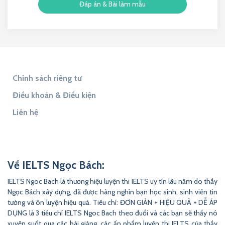
Đáp án & Bài làm mẫu
Chính sách riêng tư
Điều khoản & Điều kiện
Liên hệ
Tìm đáp án
Tìm Đề Thi
9to5Answer
Lịch Âm 365
9to5Science
Về IELTS Ngọc Bách:
IELTS Ngoc Bach là thương hiệu luyện thi IELTS uy tín lâu năm do thầy
Ngọc Bách xây dựng, đã được hàng nghìn bạn học sinh, sinh viên tin
tưởng và ôn luyện hiệu quả. Tiêu chí: ĐƠN GIẢN + HIỆU QUẢ + DỄ ÁP
DỤNG là 3 tiêu chí IELTS Ngoc Bach theo đuổi và các bạn sẽ thấy nó
xuyên suốt qua các bài giảng, các ấn phẩm luyện thi IELTS của thầy