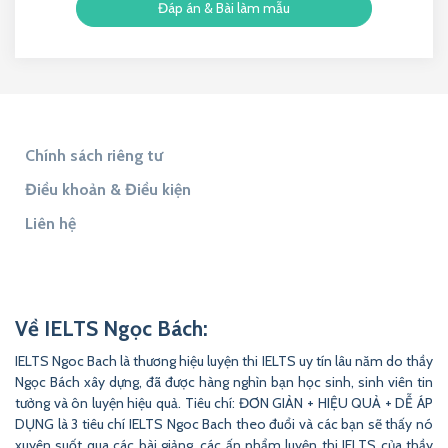
Đáp án & Bài làm mẫu
Chính sách riêng tư
Điều khoản & Điều kiện
Liên hệ
Tìm đáp án
Tìm Đề Thi
9to5Answer
Lịch Âm 365
9to5Science
Về IELTS Ngọc Bách:
IELTS Ngoc Bach là thương hiệu luyện thi IELTS uy tín lâu năm do thầy
Ngọc Bách xây dựng, đã được hàng nghìn bạn học sinh, sinh viên tin
tưởng và ôn luyện hiệu quả. Tiêu chí: ĐƠN GIẢN + HIỆU QUẢ + DỄ ÁP
DỤNG là 3 tiêu chí IELTS Ngoc Bach theo đuổi và các bạn sẽ thấy nó
xuyên suốt qua các bài giảng, các ấn phẩm luyện thi IELTS của thầy