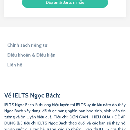
Đáp án & Bài làm mẫu
Chính sách riêng tư
Điều khoản & Điều kiện
Liên hệ
Tìm đáp án
Tìm Đề Thi
9to5Answer
Lịch Âm 365
9to5Science
Về IELTS Ngọc Bách:
IELTS Ngoc Bach là thương hiệu luyện thi IELTS uy tín lâu năm do thầy
Ngọc Bách xây dựng, đã được hàng nghìn bạn học sinh, sinh viên tin
tưởng và ôn luyện hiệu quả. Tiêu chí: ĐƠN GIẢN + HIỆU QUẢ + DỄ ÁP
DỤNG là 3 tiêu chí IELTS Ngoc Bach theo đuổi và các bạn sẽ thấy nó
xuyên suốt qua các bài giảng, các ấn phẩm luyện thi IELTS của thầy