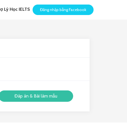
rợ Lý Học IELTS
Đăng nhập bằng Facebook
Đáp án & Bài làm mẫu