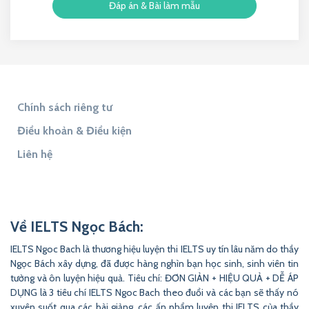
Đáp án & Bài làm mẫu
Chính sách riêng tư
Điều khoản & Điều kiện
Liên hệ
Tìm đáp án
Tìm Đề Thi
9to5Answer
Lịch Âm 365
9to5Science
Về IELTS Ngọc Bách:
IELTS Ngoc Bach là thương hiệu luyện thi IELTS uy tín lâu năm do thầy
Ngọc Bách xây dựng, đã được hàng nghìn bạn học sinh, sinh viên tin
tưởng và ôn luyện hiệu quả. Tiêu chí: ĐƠN GIẢN + HIỆU QUẢ + DỄ ÁP
DỤNG là 3 tiêu chí IELTS Ngoc Bach theo đuổi và các bạn sẽ thấy nó
xuyên suốt qua các bài giảng, các ấn phẩm luyện thi IELTS của thầy